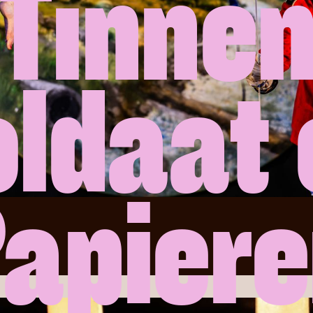
Tinne
oldaat 
apier