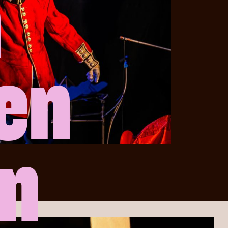
n
en
en