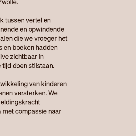
Zwolle.
ak tussen vertel en
annende en opwindende
halen die we vroeger het
ns en boeken hadden
ve zichtbaar in
tijd doen stilstaan.
twikkeling van kinderen
enen versterken. We
beeldingskracht
m met compassie naar